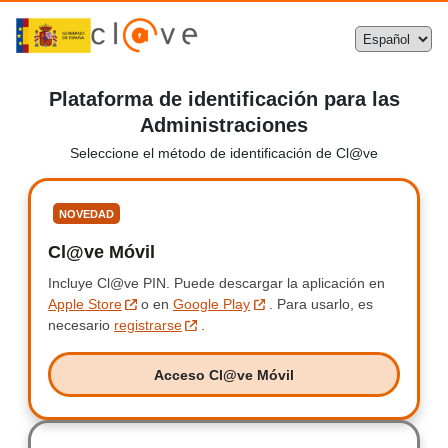
Plataforma de identificación para las
Administraciones
Seleccione el método de identificación de Cl@ve
Seleccione
NOVEDAD
Cl@ve Móvil
Clave Móvil
Incluye Cl@ve PIN.
Incluye Clave PIN.
Puede descargar la aplicación en
Apple Store
o en
Google Play
.
Para usarlo, es
necesario
registrarse
.
Acceso Cl@ve Móvil
Acceso Clave Móvil