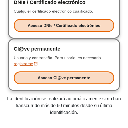
DNIe / Certificado electrónico
DNIe / Certificad
Cualquier certificado electrónico cualificado.
Cualquier certificad
Acceso DNIe / Certificado electrónico
Acceso DNIe / Certificado electr
Cl@ve permanente
Clave permanente
Usuario y contraseña.
Usuario y contraseña.
Para usarlo, es necesario
registrarse
.
Acceso Cl@ve permanente
Acceso Clave permanente
La identificación se realizará automáticamente si no han
transcurrido más de 60 minutos desde su última
identificación.